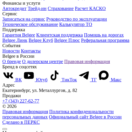
Финансы и услуги
Автокредит
Трейд-ин
Страхование
Расчет КАСКО
Сервис
Записаться на сервис
Руководство по эксплуатации
Техническое обслуживание
Калькулятор ТО
Поддержка
Гарантия Belgee
Клиентская поддержка
Помощь на дорогах
Belgee Линк
Belgee Клуб
Belgee Плюс
Реферальная программа
События
Новости
Контакты
Belgee в России
О бренде
О дилерском центре
Правовая информация
Бренд в соцсетях
ВК
Ютуб
ТикТок
ТГ
Макс
Адрес
Екатеринбург, ул. Металлургов, д. 82
Продажи
+7 (343) 227-62-77
© 2026
Правовая информация
Политика конфиденциальности
персональных данных
Официальный сайт Belgee в России
Сделано в ПЕРКС