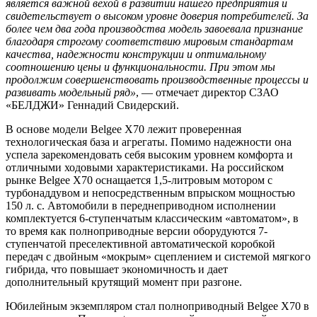
является важной вехой в развитии нашего предприятия и
свидетельствует о высоком уровне доверия потребителей. За
более чем два года производства модель завоевала признание
благодаря строгому соответствию мировым стандартам
качества, надежности конструкции и оптимальному
соотношению цены и функциональности. При этом мы
продолжим совершенствовать производственные процессы и
развивать модельный ряд»
, — отмечает директор СЗАО
«БЕЛДЖИ» Геннадий Свидерский.
В основе модели Belgee X70 лежит проверенная
технологическая база и агрегаты. Помимо надежности она
успела зарекомендовать себя высоким уровнем комфорта и
отличными ходовыми характеристиками. На российском
рынке Belgee X70 оснащается 1,5-литровым мотором с
турбонаддувом и непосредственным впрыском мощностью
150 л. с. Автомобили в переднеприводном исполнении
комплектуется 6-ступенчатым классическим «автоматом», в
то время как полноприводные версии оборудуются 7-
ступенчатой преселективной автоматической коробкой
передач с двойным «мокрым» сцеплением и системой мягкого
гибрида, что повышает экономичность и дает
дополнительный крутящий момент при разгоне.
Юбилейным экземпляром стал полноприводный Belgee X70 в