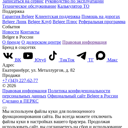
Записаться на сервис
Руководство по эксплуатации
Техническое обслуживание
Калькулятор ТО
Поддержка
Гарантия Belgee
Клиентская поддержка
Помощь на дорогах
Belgee Линк
Belgee Клуб
Belgee Плюс
Реферальная программа
События
Новости
Контакты
Belgee в России
О бренде
О дилерском центре
Правовая информация
Бренд в соцсетях
ВК
Ютуб
ТикТок
ТГ
Макс
Адрес
Екатеринбург, ул. Металлургов, д. 82
Продажи
+7 (343) 227-62-77
© 2026
Правовая информация
Политика конфиденциальности
персональных данных
Официальный сайт Belgee в России
Сделано в ПЕРКС
Мы используем файлы куки для полноценного
функционирования сайта. Вы всегда можете отключить
файлы куки в настройках вашего браузера. Продолжая
использовать сайт, вы соглашаетесь на сбор и использование