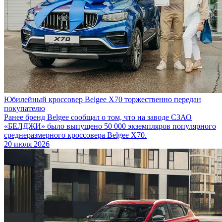
Юбилейный кроссовер Belgee X70 торжественно передан
покупателю
Ранее бренд Belgee сообщал о том, что на заводе СЗАО
«БЕЛДЖИ» было выпущено 50 000 экземпляров популярного
среднеразмерного кроссовера Belgee X70.
20 июля 2026