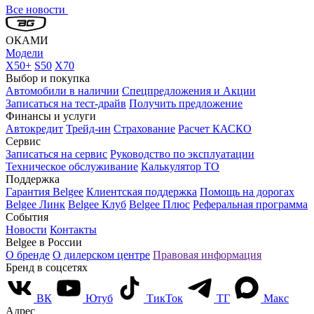
Все новости
ОКАМИ
Модели
X50+
S50
X70
Выбор и покупка
Автомобили в наличии
Спецпредложения и Акции
Записаться на тест-драйв
Получить предложение
Финансы и услуги
Автокредит
Трейд-ин
Страхование
Расчет КАСКО
Сервис
Записаться на сервис
Руководство по эксплуатации
Техническое обслуживание
Калькулятор ТО
Поддержка
Гарантия Belgee
Клиентская поддержка
Помощь на дорогах
Belgee Линк
Belgee Клуб
Belgee Плюс
Реферальная программа
События
Новости
Контакты
Belgee в России
О бренде
О дилерском центре
Правовая информация
Бренд в соцсетях
ВК
Ютуб
ТикТок
ТГ
Макс
Адрес