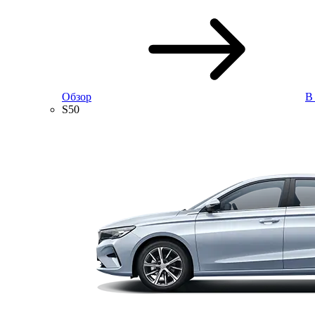
Обзор
В
S50